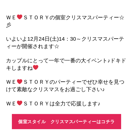
STORY
の
ク
ＷＥ
ＳＴＯＲＹの個室クリスマスパーティー☆
リ
彡
ス
マ
いよいよ12月24日(土)14：30～クリスマスパーテ
ス
ィーが開催されます☆
パ
ー
カップルにとって一年で一番の大イベント♪ドキド
テ
ィ
キしますね
ー
♪
ＷＥ
ＳＴＯＲＹのパーティーでぜひ幸せを見つ
へ
けて素敵なクリスマスをお過ごし下さい♪
の
ＷＥ
ＳＴＯＲＹは全力で応援します♪
個室スタイル クリスマスパーティーはコチラ