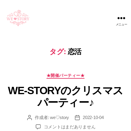
メニュー
WE
STORY
タグ:
恋活
カ
★開催パーティー★
テ
WE-STORYのクリスマス
ゴ
リ
パーティー♪
ー
作成者:
we♡story
2022-10-04
投
投
稿
稿
WE-
コメントはまだありません
者
日