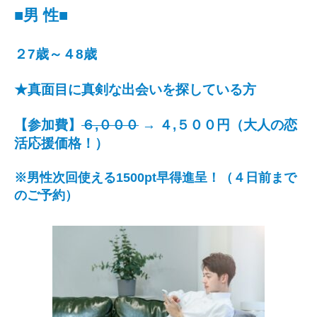
■
男 性
■
２7歳～４8歳
★真面目に真剣な出会いを探している方
【参加費】
６,０００
→ ４,５００円（大人の恋
活応援価格！）
※男性次回使える1500pt早得進呈！（４日前まで
のご予約）