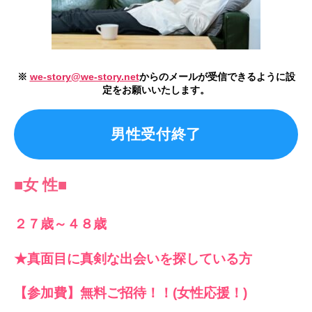
※
we-story@we-story.net
からのメールが受信できるように設
定をお願いいたします。
男性受付終了
■
女 性
■
２７歳～４８歳
★真面目に真剣な出会いを探している方
【参加費】無料ご招待！！(女性応援！)