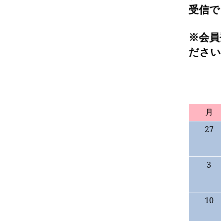
受信で
※会員
ださい
月
27
3
10