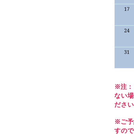
17
24
31
※注：
ない
ださい
※ご予
すので