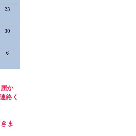
23
30
6
。届か
連絡く
届きま