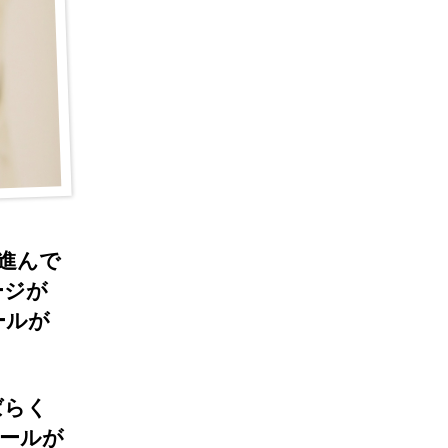
に進んで
ージが
ールが
ばらく
ールが