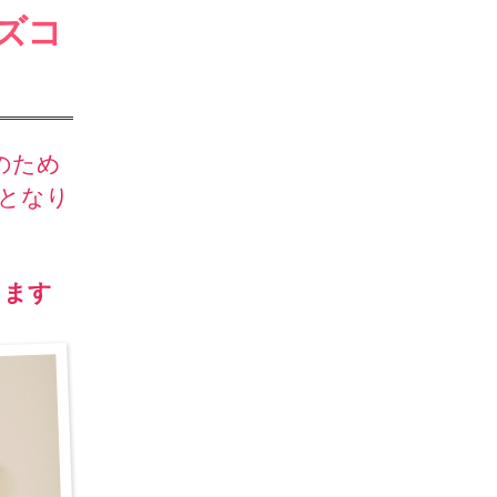
ズコ
のため
となり
きます