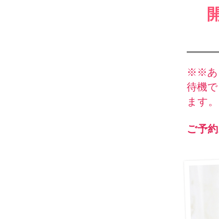
※※あ
待機で
ます。
ご予約