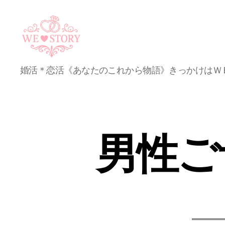
WE
婚活＊恋活《あなたのこれから物語》きっかけはＷ
STORY
男性ご