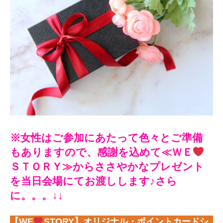
※女性はご参加にあたって色々とご準備
もありますので、感謝を込めて≪ＷＥ
ＳＴＯＲＹ≫からささやかなプレゼント
を当日会場にてお渡しします♪さら
に。。。↓
↓
【WE
STORY】オリジナル・ポイントカードシ