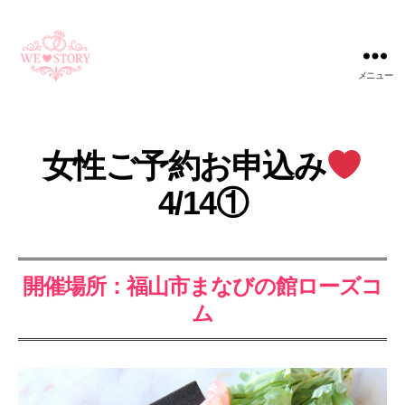
メニュー
WE
STORY
女性ご予約お申込み
4/14①
開催場所：福山市まなびの館ローズコ
ム